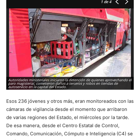
1
de 4
Autoridades ministeriales iniciaron la detención de quienes aprovechando el
Au
paro magisterial, cometieron daños a terceros y robos en tiendas de
pa
autoservicio en la capital del Estado.
au
Esos 236 jóvenes y otros más, eran monitoreados con las
cámaras de vigilancia desde el momento que arribaron
de varias regiones del Estado, el miércoles por la tarde.
De esa manera, desde el Centro Estatal de Control,
Comando, Comunicación, Cómputo e Inteligencia (C4) se