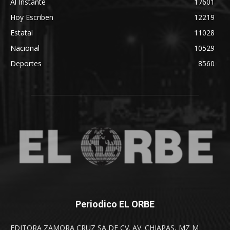
Al Instante
17601
Hoy Escriben
12219
Estatal
11028
Nacional
10529
Deportes
8560
Periodico EL ORBE
EDITORA ZAMORA CRUZ SA DE CV. AV. CHIAPAS, MZ M