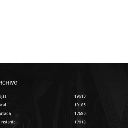
RCHIVO
ojas
19610
cal
19185
ortada
17680
 Instante
17618