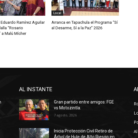
Local
Eduardo Ramírez Aguilar
Arranca en Tapachula el Programa “Sí
lla “Rosario
al Desarme, Sí a la Paz” 2026
” a Malú Mícher
AL INSTANTE
A
n
Gran partido entre amigos: FGE
R
vs Motozintla.
Lo
7 agosto, 2026
P
Al
Inicia Protección Civil Retiro de
Árbol de Hule de Alto Riesgo en