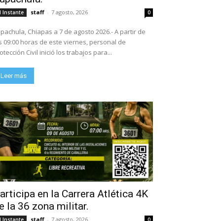
staff
-
7 agosto, 2026
l Instante
0
pachula, Chiapas a 7 de agosto 2026.- A partir de
s 09:00 horas de este viernes, personal de
otección Civil inició los trabajos para...
Leer más
articipa en la Carrera Atlética 4K
e la 36 zona militar.
staff
-
7 agosto, 2026
l Instante
0