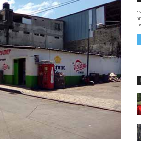
Es
hrs. Se parte del 43 anivers
In