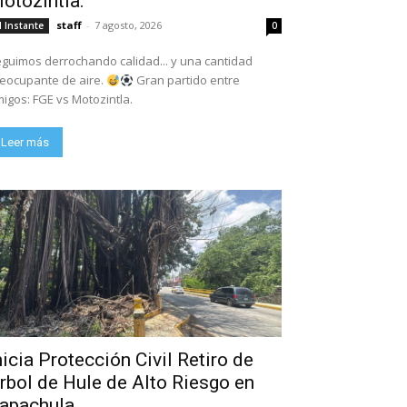
otozintla.
staff
-
7 agosto, 2026
l Instante
0
guimos derrochando calidad... y una cantidad
eocupante de aire.
Gran partido entre
igos: FGE vs Motozintla.
Leer más
nicia Protección Civil Retiro de
rbol de Hule de Alto Riesgo en
apachula.