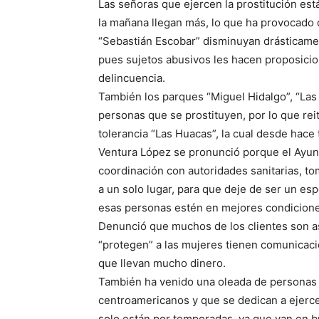
Las señoras que ejercen la prostitución e
la mañana llegan más, lo que ha provocado 
“Sebastián Escobar” disminuyan drásticame
pues sujetos abusivos les hacen proposicio
delincuencia.
También los parques “Miguel Hidalgo”, “Las 
personas que se prostituyen, por lo que rei
tolerancia “Las Huacas”, la cual desde hace
Ventura López se pronunció porque el Ayun
coordinación con autoridades sanitarias, tom
a un solo lugar, para que deje de ser un es
esas personas estén en mejores condicion
Denunció que muchos de los clientes son as
“protegen” a las mujeres tienen comunicació
que llevan mucho dinero.
También ha venido una oleada de personas
centroamericanos y que se dedican a ejerce
solo están por temporadas, ya que van en bus