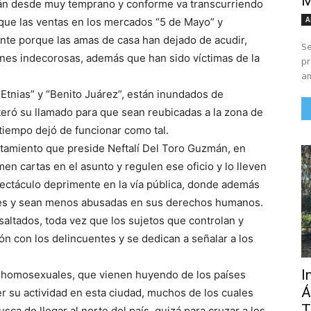
M
stán desde muy temprano y conforme va transcurriendo
A
que las ventas en los mercados “5 de Mayo” y
nte porque las amas de casa han dejado de acudir,
Se
nes indecorosas, además que han sido víctimas de la
pr
am
Etnias” y “Benito Juárez”, están inundados de
teró su llamado para que sean reubicadas a la zona de
 tiempo dejó de funcionar como tal.
tamiento que preside Neftalí Del Toro Guzmán, en
en cartas en el asunto y regulen ese oficio y lo lleven
pectáculo deprimente en la vía pública, donde además
es y sean menos abusadas en sus derechos humanos.
altados, toda vez que los sujetos que controlan y
n con los delincuentes y se dedican a señalar a los
I
 homosexuales, que vienen huyendo de los países
Á
r su actividad en esta ciudad, muchos de los cuales
T
ca de llegar al norte del país, quizá para cruzar a los