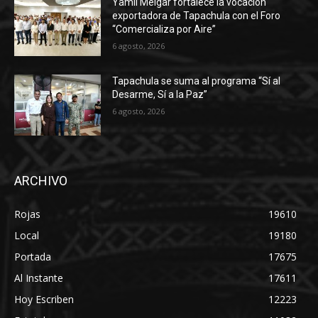
Yamil Melgar fortalece la vocación
exportadora de Tapachula con el Foro
“Comercializa por Aire”
6 agosto, 2026
Tapachula se suma al programa “Sí al
Desarme, Sí a la Paz”
6 agosto, 2026
ARCHIVO
Rojas
19610
Local
19180
Portada
17675
Al Instante
17611
Hoy Escriben
12223