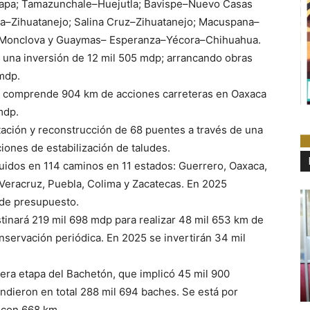
Tlapa; Tamazunchale–Huejutla; Bavispe–Nuevo Casas
luca–Zihuatanejo; Salina Cruz–Zihuatanejo; Macuspana–
lo–Monclova y Guaymas– Esperanza–Yécora–Chihuahua.
n una inversión de 12 mil 505 mdp; arrancando obras
mdp.
e comprende 904 km de acciones carreteras en Oaxaca
mdp.
tación y reconstrucción de 68 puentes a través de una
iones de estabilización de taludes.
buidos en 114 caminos en 11 estados: Guerrero, Oaxaca,
 Veracruz, Puebla, Colima y Zacatecas. En 2025
 de presupuesto.
stinará 219 mil 698 mdp para realizar 48 mil 653 km de
nservación periódica. En 2025 se invertirán 34 mil
era etapa del Bachetón, que implicó 45 mil 900
endieron en total 288 mil 694 baches. Se está por
a con 668 km.