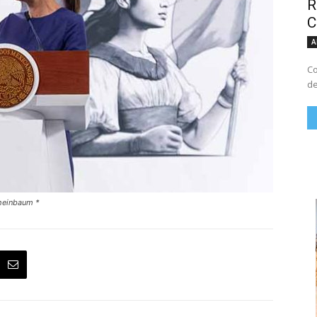
R
C
A
Co
de
Sheinbaum *