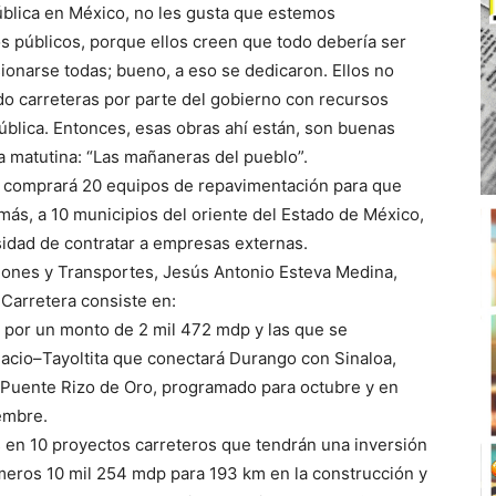
ública en México, no les gusta que estemos
s públicos, porque ellos creen que todo debería ser
ionarse todas; bueno, a eso se dedicaron. Ellos no
o carreteras por parte del gobierno con recursos
ública. Entonces, esas obras ahí están, son buenas
ia matutina: “Las mañaneras del pueblo”.
o comprará 20 equipos de repavimentación para que
más, a 10 municipios del oriente del Estado de México,
idad de contratar a empresas externas.
ciones y Transportes, Jesús Antonio Esteva Medina,
 Carretera consiste en:
) por un monto de 2 mil 472 mdp y las que se
nacio–Tayoltita que conectará Durango con Sinaloa,
l Puente Rizo de Oro, programado para octubre y en
embre.
os en 10 proyectos carreteros que tendrán una inversión
imeros 10 mil 254 mdp para 193 km en la construcción y