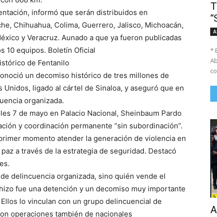
T
entación, informó que serán distribuidos en
“
che, Chihuahua, Colima, Guerrero, Jalisco, Michoacán,
A
México y Veracruz. Aunado a que ya fueron publicadas
 10 equipos. Boletín Oficial
* 
Ab
tórico de Fentanilo
co
onoció un decomiso histórico de tres millones de
 Unidos, ligado al cártel de Sinaloa, y aseguró que en
cuencia organizada.
les 7 de mayo en Palacio Nacional, Sheinbaum Pardo
ación y coordinación permanente “sin subordinación”.
primer momento atender la generación de violencia en
 paz a través de la estrategia de seguridad. Destacó
es.
de delincuencia organizada, sino quién vende el
e hizo fue una detención y un decomiso muy importante
 Ellos lo vinculan con un grupo delincuencial de
A
con operaciones también de nacionales