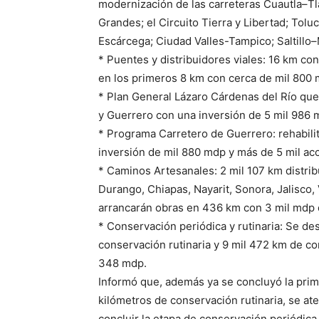
modernización de las carreteras Cuautla–
Grandes; el Circuito Tierra y Libertad; To
Escárcega; Ciudad Valles-Tampico; Saltil
* Puentes y distribuidores viales: 16 km co
en los primeros 8 km con cerca de mil 800 
* Plan General Lázaro Cárdenas del Río qu
y Guerrero con una inversión de 5 mil 986 
* Programa Carretero de Guerrero: rehabili
inversión de mil 880 mdp y más de 5 mil acc
* Caminos Artesanales: 2 mil 107 km distri
Durango, Chiapas, Nayarit, Sonora, Jalisco,
arrancarán obras en 436 km con 3 mil mdp
* Conservación periódica y rutinaria: Se de
conservación rutinaria y 9 mil 472 km de co
348 mdp.
Informó que, además ya se concluyó la prim
kilómetros de conservación rutinaria, se at
concluir la etapa de conservación periódic