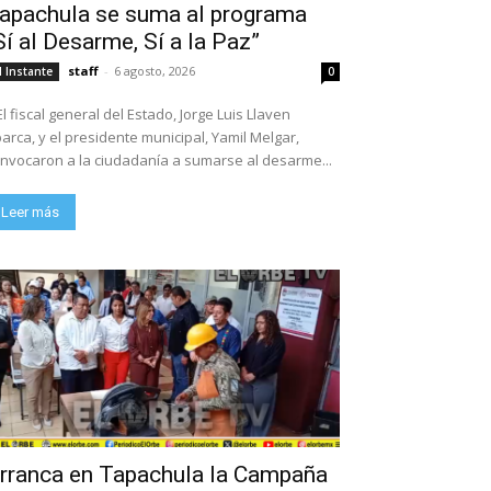
apachula se suma al programa
Sí al Desarme, Sí a la Paz”
staff
-
6 agosto, 2026
l Instante
0
El fiscal general del Estado, Jorge Luis Llaven
arca, y el presidente municipal, Yamil Melgar,
nvocaron a la ciudadanía a sumarse al desarme...
Leer más
rranca en Tapachula la Campaña