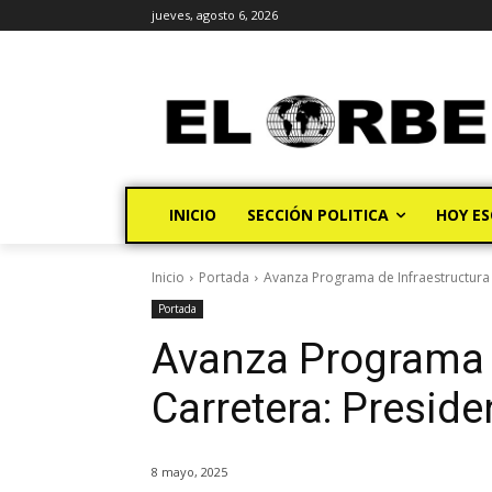
jueves, agosto 6, 2026
INICIO
SECCIÓN POLITICA
HOY ES
Inicio
Portada
Avanza Programa de Infraestructura
Portada
Avanza Programa d
Carretera: Presid
8 mayo, 2025