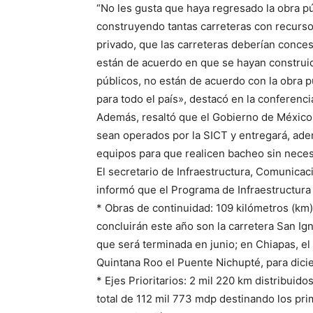
“No les gusta que haya regresado la obra p
construyendo tantas carreteras con recurso
privado, que las carreteras deberían conces
están de acuerdo en que se hayan construid
públicos, no están de acuerdo con la obra p
para todo el país», destacó en la conferenc
Además, resaltó que el Gobierno de Méxic
sean operados por la SICT y entregará, ade
equipos para que realicen bacheo sin neces
El secretario de Infraestructura, Comunica
informó que el Programa de Infraestructura
* Obras de continuidad: 109 kilómetros (km
concluirán este año son la carretera San Ig
que será terminada en junio; en Chiapas, e
Quintana Roo el Puente Nichupté, para dici
* Ejes Prioritarios: 2 mil 220 km distribuid
total de 112 mil 773 mdp destinando los pr