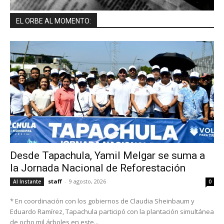
EL ORBE AL MOMENTO:
Desde Tapachula, Yamil Melgar se suma a
la Jornada Nacional de Reforestación
staff
-
9 agosto, 2026
Al Instante
0
* En coordinación con los gobiernos de Claudia Sheinbaum y
Eduardo Ramírez, Tapachula participó con la plantación simultánea
de ocho mil árboles en este...