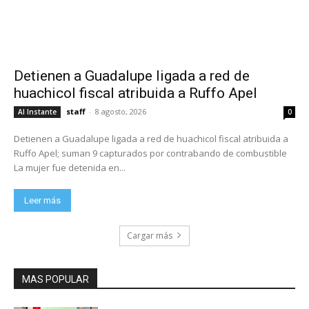
Detienen a Guadalupe ligada a red de
huachicol fiscal atribuida a Ruffo Apel
staff
-
8 agosto, 2026
Al Instante
0
Detienen a Guadalupe ligada a red de huachicol fiscal atribuida a
Ruffo Apel; suman 9 capturados por contrabando de combustible
La mujer fue detenida en...
Leer más
Cargar más
MAS POPULAR