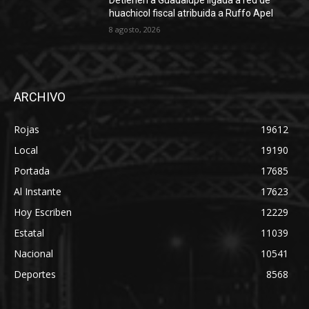
Detienen a Guadalupe ligada a red de
huachicol fiscal atribuida a Ruffo Apel
8 agosto, 2026
ARCHIVO
Rojas
19612
Local
19190
Portada
17685
Al Instante
17623
Hoy Escriben
12229
Estatal
11039
Nacional
10541
Deportes
8568