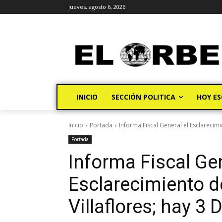
jueves, agosto 6, 2026
INICIO
SECCIÓN POLITICA
HOY ES
Inicio
Portada
Informa Fiscal General el Esclarecimi
Portada
Informa Fiscal Gen
Esclarecimiento d
Villaflores; hay 3