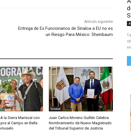
A
d
S
Artículo siguiente
A
s
Entrega de Ex Funcionarios de Sinaloa a EU no es
un Riesgo Para México: Sheinbaum
Ta
ob
vi
Estatal
A la Sierra Mariscal con
Juan Carlos Moreno Guillén Celebra
yos al Campo en Bella
Nombramiento de Nuevo Magistrado
comuselo
del Tribunal Superior de Justicia