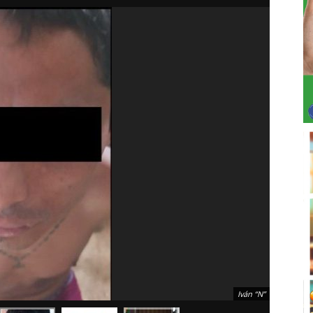
Iván “N”