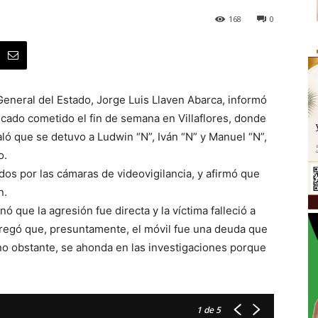
168
0
l General del Estado, Jorge Luis Llaven Abarca, informó
ficado cometido el fin de semana en Villaflores, donde
aló que se detuvo a Ludwin “N”, Iván “N” y Manuel “N”,
o.
os por las cámaras de videovigilancia, y afirmó que
n.
ó que la agresión fue directa y la víctima falleció a
gregó que, presuntamente, el móvil fue una deuda que
; no obstante, se ahonda en las investigaciones porque
1
de 5