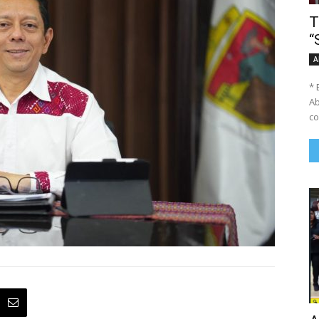
T
“
A
* 
Ab
co