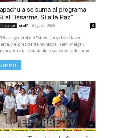
apachula se suma al programa
Sí al Desarme, Sí a la Paz”
staff
-
6 agosto, 2026
l Instante
0
El fiscal general del Estado, Jorge Luis Llaven
arca, y el presidente municipal, Yamil Melgar,
nvocaron a la ciudadanía a sumarse al desarme...
Leer más