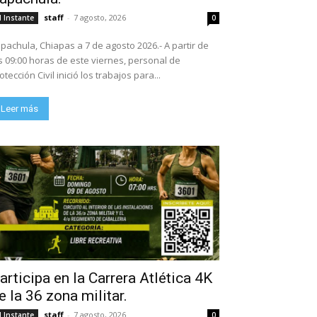
staff
-
7 agosto, 2026
l Instante
0
pachula, Chiapas a 7 de agosto 2026.- A partir de
s 09:00 horas de este viernes, personal de
otección Civil inició los trabajos para...
Leer más
articipa en la Carrera Atlética 4K
e la 36 zona militar.
staff
-
7 agosto, 2026
l Instante
0