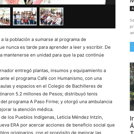
M
Eduardo 
A
Se
pr
am
 a la población a sumarse al programa de
ue nunca es tarde para aprender a leer y escribir. De
s a mantenerse en unidad para que la paz continúe
ernador entregó plantas, insumos y equipamiento a
iante el programa Café con Humanismo, con una
aulas y espacios en el Colegio de Bachilleres de
tinaron 5.2 millones de Pesos; distribuyó tenis
és del programa A Paso Firme; y otorgó una ambulancia
ejorar la atención médica.
 de los Pueblos Indígenas, Leticia Méndez Intzín,
I
ueva ERA por acercar acciones de beneficio social que
Á
T
los originarios, con el propósito de mejorar las