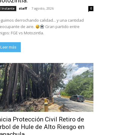
otozintla.
Ramírez Impulsa Acciones Para Transformar a Pantelhó
staff
-
7 agosto, 2026
l Instante
0
guimos derrochando calidad... y una cantidad
eocupante de aire.
Gran partido entre
igos: FGE vs Motozintla.
Leer más
nicia Protección Civil Retiro de
rbol de Hule de Alto Riesgo en
apachula.