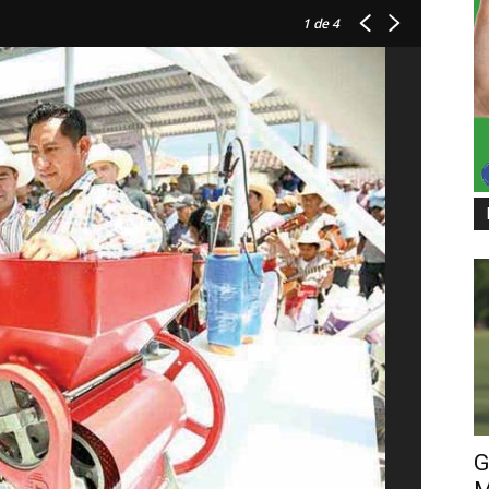
1
de 4
G