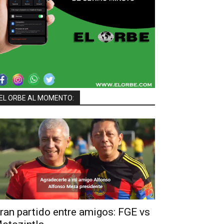
EL ORBE AL MOMENTO:
ran partido entre amigos: FGE vs
Eduardo Ramírez Impulsa Acc