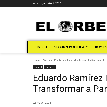
sábado, agosto 8, 2026
INICIO
SECCIÓN POLITICA
HOY ES
Inicio
Sección Politica
Estatal
Eduardo Ramírez Imp
Estatal
Portada
Eduardo Ramírez 
Transformar a Pa
22 mayo, 2026