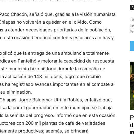
A
Paco Chacón, señaló que, gracias a la visión humanista
Ta
 Chiapas no volverán a quedar en el olvido. Como
la
s a atender necesidades prioritarias de la población,
Pr
n esta ocasión benefició con tenis escolares a niñas y
xplicó que la entrega de una ambulancia totalmente
édica en Pantelhó y mejorar la capacidad de respuesta
te municipio hizo historia durante la campaña de
la aplicación de 143 mil dosis, logro que recibió
s ha registrado avances importantes en el combate al
su eliminación.
e Chiapas, Jorge Baldemar Utrilla Robles, enfatizó que,
lsada por el gobernador, en este municipio se trabaja
 la semilla del progreso. Informó que en esta ocasión
P
uctores con 200 mil plantas de café de variedades
d
tamente productivas; además, se brindará
A