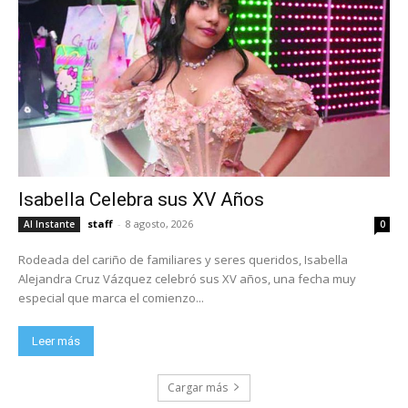
Isabella Celebra sus XV Años
staff
-
8 agosto, 2026
Al Instante
0
Rodeada del cariño de familiares y seres queridos, Isabella
Alejandra Cruz Vázquez celebró sus XV años, una fecha muy
especial que marca el comienzo...
Leer más
Cargar más