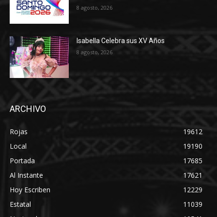
8 agosto, 2026
Isabella Celebra sus XV Años
8 agosto, 2026
ARCHIVO
Rojas
19612
Local
19190
Portada
17685
Al Instante
17621
Hoy Escriben
12229
Estatal
11039