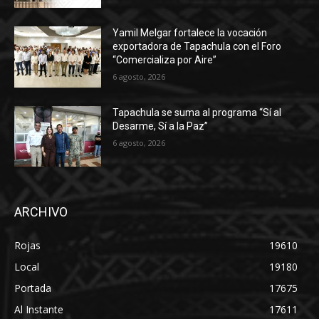
Yamil Melgar fortalece la vocación
exportadora de Tapachula con el Foro
“Comercializa por Aire”
6 agosto, 2026
Tapachula se suma al programa “Sí al
Desarme, Sí a la Paz”
6 agosto, 2026
ARCHIVO
Rojas
19610
Local
19180
Portada
17675
Al Instante
17611