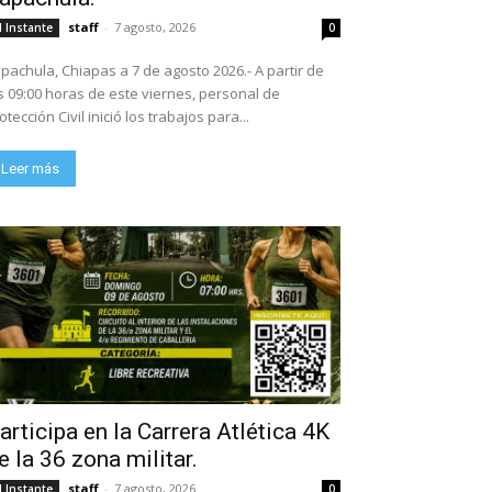
staff
-
7 agosto, 2026
l Instante
0
pachula, Chiapas a 7 de agosto 2026.- A partir de
s 09:00 horas de este viernes, personal de
otección Civil inició los trabajos para...
Leer más
articipa en la Carrera Atlética 4K
e la 36 zona militar.
staff
-
7 agosto, 2026
l Instante
0