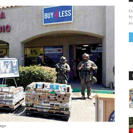
Es
hrs. Se parte del 43 anivers
In
iego