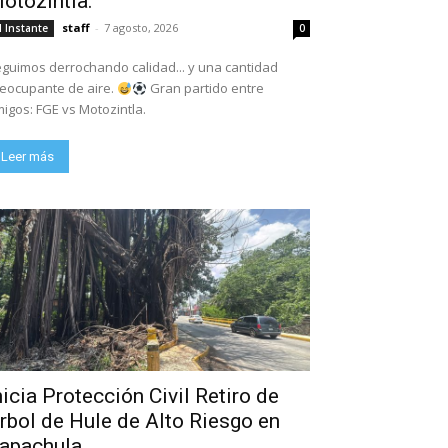
otozintla.
staff
-
7 agosto, 2026
l Instante
0
guimos derrochando calidad... y una cantidad
eocupante de aire.
Gran partido entre
igos: FGE vs Motozintla.
Leer más
nicia Protección Civil Retiro de
rbol de Hule de Alto Riesgo en
apachula.