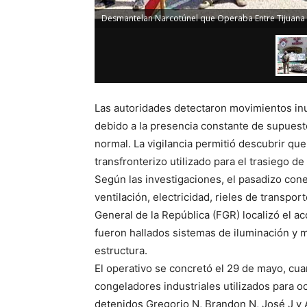
Desmantelan Narcotúnel que Operaba Entre Tijuana 
Las autoridades detectaron movimientos in
debido a la presencia constante de supuest
normal. La vigilancia permitió descubrir que 
transfronterizo utilizado para el trasiego de
Según las investigaciones, el pasadizo con
ventilación, electricidad, rieles de transpor
General de la República (FGR) localizó el a
fueron hallados sistemas de iluminación y me
estructura.
El operativo se concretó el 29 de mayo, c
congeladores industriales utilizados para 
detenidos Gregorio N, Brandon N, José J y 