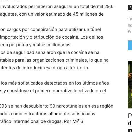
 involucrados permitieron asegurar un total de mil 29.6
A
paquetes, con un valor estimado de 45 millones de
Ta
la
n cargos por conspiración para utilizar un túnel
Pr
importación y distribución de cocaína. Los delitos
na perpetua y multas millonarias.
ios de seguridad señalaron que la cocaína se ha
tables para las organizaciones criminales, lo que ha
tentos de introducir esa droga a territorio
 los más sofisticados detectados en los últimos años
s y constituye el primero operativo localizado en el
1993 se han descubierto 99 narcotúneles en esa región
icados como estructuras altamente sofisticadas
P
tráfico internacional de drogas. Por M@S
d
A