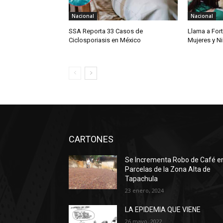
Nacional
Nacional
SSA Reporta 33 Casos de
Llama a For
Ciclosporiasis en México
Mujeres y N
CARTONES
Se Incrementa Robo de Café e
Parcelas de la Zona Alta de
Tapachula
23 enero, 2024
LA EPIDEMIA QUE VIENE
26 mayo, 2022