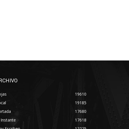
RCHIVO
ojas
19610
cal
19185
ortada
17680
 Instante
17618
y Escriben
12225