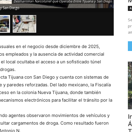
M
Desmantelan Narcotúnel que Operaba Entre Tijuana y San Diego
y San Diego
A
Se
pr
am
usuales en el negocio desde diciembre de 2025,
os empleados y la ausencia de actividad comercial
el local ocultaba el acceso a un sofisticado túnel
 drogas.
ecta Tijuana con San Diego y cuenta con sistemas de
te y paredes reforzadas. Del lado mexicano, la Fiscalía
cceso en la colonia Nueva Tijuana, donde también
canismos electrónicos para facilitar el tránsito por la
uando agentes observaron movimientos de vehículos y
I
ocultar cargamentos de droga. Como resultado fueron
Á
T
Antonio N.