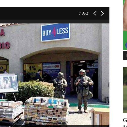
1
de 2
G