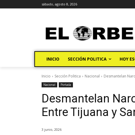
sábado, agosto 8, 2026
INICIO
SECCIÓN POLITICA
HOY ES
Inicio
Sección Politica
Nacional
Desmantelan Narco
Nacional
Portada
Desmantelan Narc
Entre Tijuana y S
3 junio, 2026