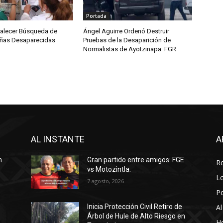
Portada
talecer Búsqueda de
Ángel Aguirre Ordenó Destruir
iñas Desaparecidas
Pruebas de la Desaparición de
Normalistas de Ayotzinapa: FGR
AL INSTANTE
A
n
Gran partido entre amigos: FGE
R
vs Motozintla.
Lo
7 agosto, 2026
P
Al
Inicia Protección Civil Retiro de
Árbol de Hule de Alto Riesgo en
Ho