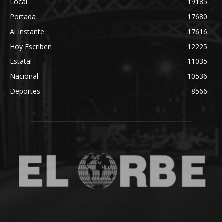
Local
19185
Portada
17680
Al Instante
17616
Hoy Escriben
12225
Estatal
11035
Nacional
10536
Deportes
8566