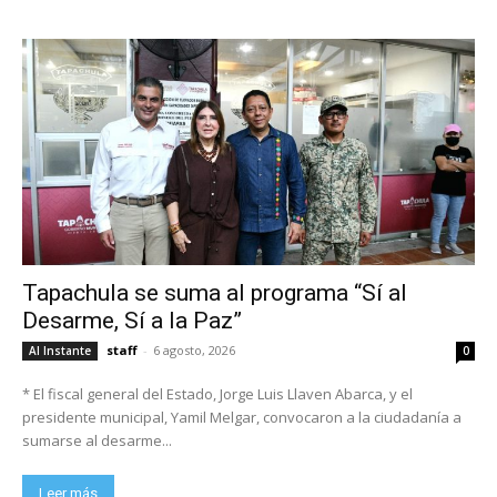
Tapachula se suma al programa “Sí al
Desarme, Sí a la Paz”
staff
-
6 agosto, 2026
Al Instante
0
* El fiscal general del Estado, Jorge Luis Llaven Abarca, y el
presidente municipal, Yamil Melgar, convocaron a la ciudadanía a
sumarse al desarme...
Leer más