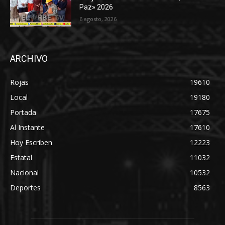
Paz» 2026
6 agosto, 2026
ARCHIVO
Rojas
19610
Local
19180
Portada
17675
Al Instante
17610
Hoy Escriben
12223
Estatal
11032
Nacional
10532
Deportes
8563