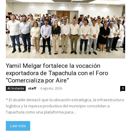
Yamil Melgar fortalece la vocación
exportadora de Tapachula con el Foro
“Comercializa por Aire”
staff
-
6 agosto, 2026
Al Instante
0
* El alcalde destacó que la ubicación estratégica, la infraestructura
logística y la riqueza productiva del municipio consolidan a
Tapachula como una plataforma para...
Leer más