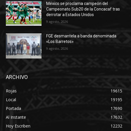
México se proclama campeón del
Campeonato Sub20 de la Concacaf tras
derrotar a Estados Unidos
9 agosto, 2026
FGE desmantela a banda denominada
«Los Barretos»
9 agosto, 2026
ARCHIVO
Rojas
19615
Local
19195
Portada
17690
Al Instante
17632
Hoy Escriben
12232