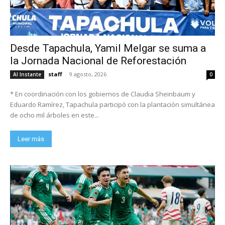
Desde Tapachula, Yamil Melgar se suma a
la Jornada Nacional de Reforestación
staff
-
9 agosto, 2026
Al Instante
0
* En coordinación con los gobiernos de Claudia Sheinbaum y
Eduardo Ramírez, Tapachula participó con la plantación simultánea
de ocho mil árboles en este...
Leer más