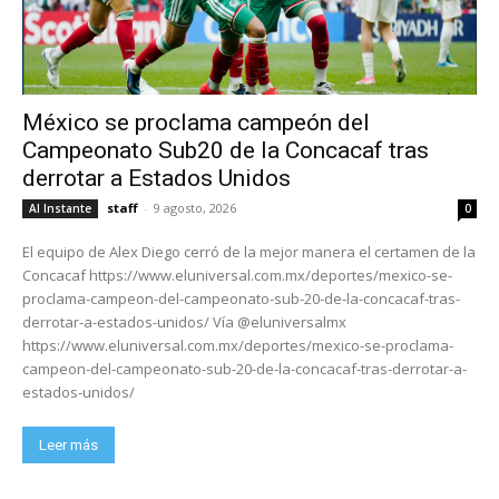
México se proclama campeón del
Campeonato Sub20 de la Concacaf tras
derrotar a Estados Unidos
staff
-
9 agosto, 2026
Al Instante
0
El equipo de Alex Diego cerró de la mejor manera el certamen de la
Concacaf https://www.eluniversal.com.mx/deportes/mexico-se-
proclama-campeon-del-campeonato-sub-20-de-la-concacaf-tras-
derrotar-a-estados-unidos/ Vía @eluniversalmx
https://www.eluniversal.com.mx/deportes/mexico-se-proclama-
campeon-del-campeonato-sub-20-de-la-concacaf-tras-derrotar-a-
estados-unidos/
Leer más