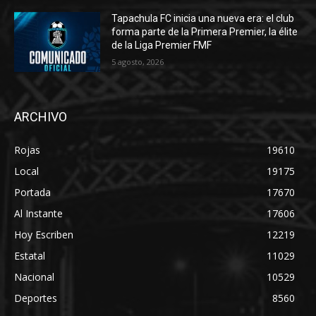
Tapachula FC inicia una nueva era: el club
forma parte de la Primera Premier, la élite
de la Liga Premier FMF
5 agosto, 2026
ARCHIVO
Rojas
19610
Local
19175
Portada
17670
Al Instante
17606
Hoy Escriben
12219
Estatal
11029
Nacional
10529
Deportes
8560