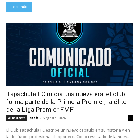
Leer más
Tapachula FC inicia una nueva era: el club
forma parte de la Primera Premier, la élite
de la Liga Premier FMF
staff
-
5 agosto, 2026
Al Instante
0
El Club Tapachula FC escribe un nuevo capítulo en su historia y en
la del fútbol profesional chiapaneco. Como resultado de la nueva