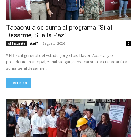
Tapachula se suma al programa “Sí al
Desarme, Sí a la Paz”
staff
-
6 agosto, 2026
Al Instante
0
* El fiscal general del Estado, Jorge Luis Llaven Abarca, y el
presidente municipal, Yamil Melgar, convocaron a la ciudadanía a
sumarse al desarme...
Leer más