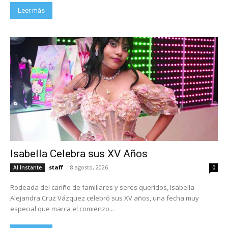
Leer más
Isabella Celebra sus XV Años
staff
-
8 agosto, 2026
Al Instante
0
Rodeada del cariño de familiares y seres queridos, Isabella
Alejandra Cruz Vázquez celebró sus XV años, una fecha muy
especial que marca el comienzo...