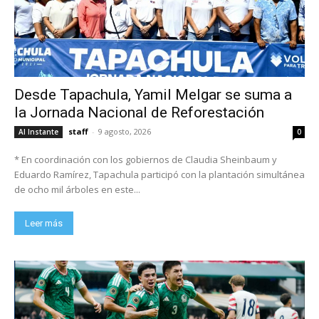
Desde Tapachula, Yamil Melgar se suma a
la Jornada Nacional de Reforestación
staff
-
9 agosto, 2026
Al Instante
0
* En coordinación con los gobiernos de Claudia Sheinbaum y
Eduardo Ramírez, Tapachula participó con la plantación simultánea
de ocho mil árboles en este...
Leer más