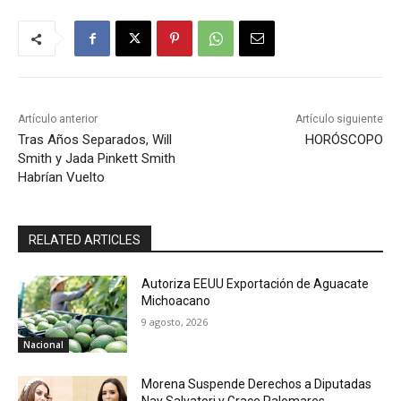
Artículo anterior
Artículo siguiente
Tras Años Separados, Will
HORÓSCOPO
Smith y Jada Pinkett Smith
Habrían Vuelto
RELATED ARTICLES
Autoriza EEUU Exportación de Aguacate
Michoacano
9 agosto, 2026
Nacional
Morena Suspende Derechos a Diputadas
Nay Salvatori y Grace Palomares