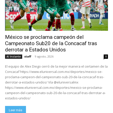
México se proclama campeón del
Campeonato Sub20 de la Concacaf tras
derrotar a Estados Unidos
staff
-
9 agosto, 2026
Al Instante
0
El equipo de Alex Diego cerró de la mejor manera el certamen de la
Concacaf https://www.eluniversal.com.mx/deportes/mexico-se-
proclama-campeon-del-campeonato-sub-20-de-la-concacaf-tras-
derrotar-a-estados-unidos/ Vía @eluniversalmx
https://www.eluniversal.com.mx/deportes/mexico-se-proclama-
campeon-del-campeonato-sub-20-de-la-concacaf-tras-derrotar-a-
estados-unidos/
Leer más