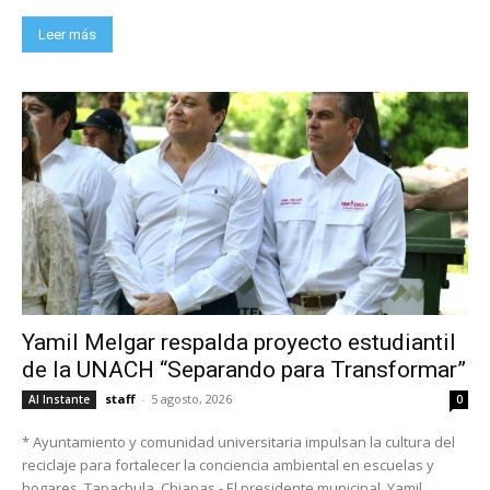
Leer más
Yamil Melgar respalda proyecto estudiantil
de la UNACH “Separando para Transformar”
staff
-
5 agosto, 2026
Al Instante
0
* Ayuntamiento y comunidad universitaria impulsan la cultura del
reciclaje para fortalecer la conciencia ambiental en escuelas y
hogares. Tapachula, Chiapas.- El presidente municipal, Yamil...