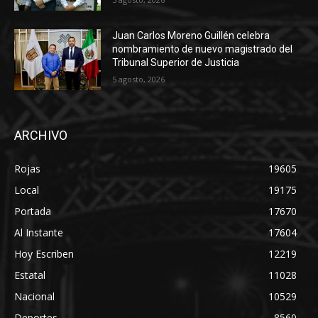
Juan Carlos Moreno Guillén celebra
nombramiento de nuevo magistrado del
Tribunal Superior de Justicia
5 agosto, 2026
ARCHIVO
Rojas
19605
Local
19175
Portada
17670
Al Instante
17604
Hoy Escriben
12219
Estatal
11028
Nacional
10529
Deportes
8560