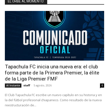
EL ORBE AL MOMENTO:
Tapachula FC inicia una nueva era: el club
forma parte de la Primera Premier, la élite
de la Liga Premier FMF
staff
-
5 agosto, 2026
Al Instante
0
El Club Tapachula FC escribe un nuevo capítulo en su historia y en
la del fútbol profesional chiapaneco. Como resultado de la nueva
reestructuración de...