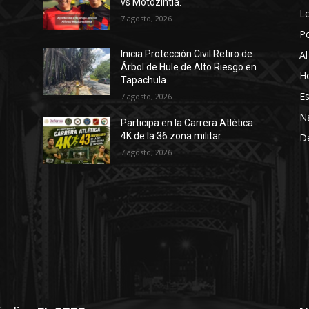
vs Motozintla.
Lo
7 agosto, 2026
P
Al
Inicia Protección Civil Retiro de
Árbol de Hule de Alto Riesgo en
Ho
Tapachula.
Es
7 agosto, 2026
N
Participa en la Carrera Atlética
4K de la 36 zona militar.
D
7 agosto, 2026