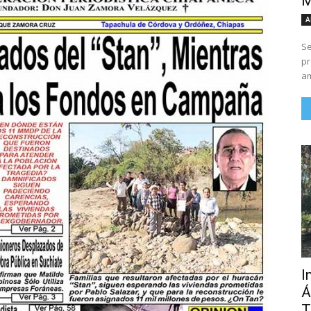
M
A
Se
pr
am
I
Á
T