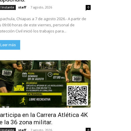
staff
-
7 agosto, 2026
l Instante
0
pachula, Chiapas a 7 de agosto 2026.- A partir de
s 09:00 horas de este viernes, personal de
otección Civil inició los trabajos para...
Leer más
articipa en la Carrera Atlética 4K
e la 36 zona militar.
staff
-
7 agosto, 2026
l Instante
0