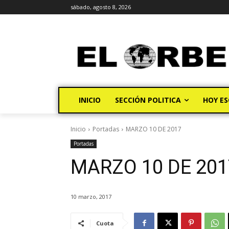
sábado, agosto 8, 2026
INICIO
SECCIÓN POLITICA
HOY ES
Inicio
Portadas
MARZO 10 DE 2017
Portadas
MARZO 10 DE 201
10 marzo, 2017
Cuota