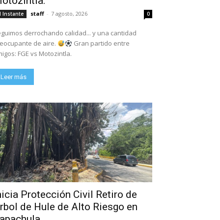
otozintla.
staff
-
7 agosto, 2026
l Instante
0
guimos derrochando calidad... y una cantidad
eocupante de aire.
Gran partido entre
igos: FGE vs Motozintla.
Leer más
nicia Protección Civil Retiro de
rbol de Hule de Alto Riesgo en
apachula.