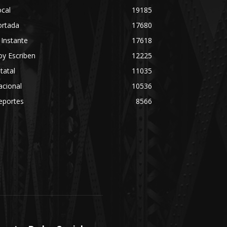
cal
19185
ortada
17680
 Instante
17618
y Escriben
12225
tatal
11035
acional
10536
eportes
8566