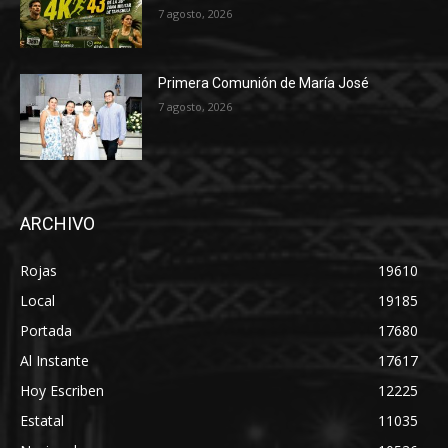
7 agosto, 2026
Primera Comunión de María José
7 agosto, 2026
ARCHIVO
Rojas
19610
Local
19185
Portada
17680
Al Instante
17617
Hoy Escriben
12225
Estatal
11035