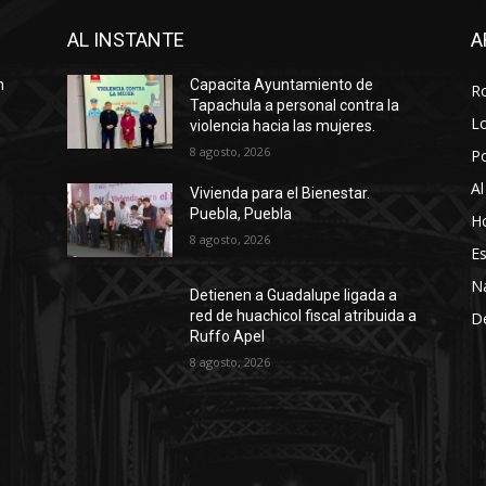
AL INSTANTE
A
n
Capacita Ayuntamiento de
R
Tapachula a personal contra la
Lo
violencia hacia las mujeres.
8 agosto, 2026
P
Al
Vivienda para el Bienestar.
Puebla, Puebla
Ho
8 agosto, 2026
Es
N
Detienen a Guadalupe ligada a
red de huachicol fiscal atribuida a
D
Ruffo Apel
8 agosto, 2026