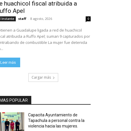
e huachicol fiscal atribuida a
uffo Apel
staff
-
8 agosto, 2026
l Instante
0
tienen a Guadalupe ligada a red de huachicol
scal atribuida a Ruffo Apel; suman 9 capturados por
ntrabando de combustible La mujer fue detenida
...
Leer más
Cargar más
MAS POPULAR
Capacita Ayuntamiento de
Tapachula a personal contra la
violencia hacia las mujeres.