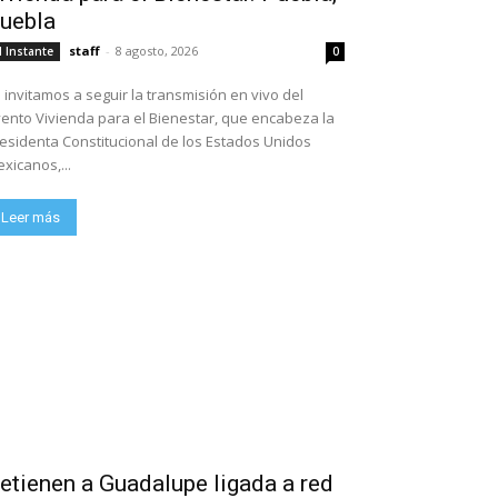
uebla
staff
-
8 agosto, 2026
l Instante
0
 invitamos a seguir la transmisión en vivo del
ento Vivienda para el Bienestar, que encabeza la
esidenta Constitucional de los Estados Unidos
xicanos,...
Leer más
etienen a Guadalupe ligada a red