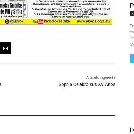
P
A
Te
ev
Pr
Me
Artículo siguiente
e
Sophia Celebró sus XV Años
D