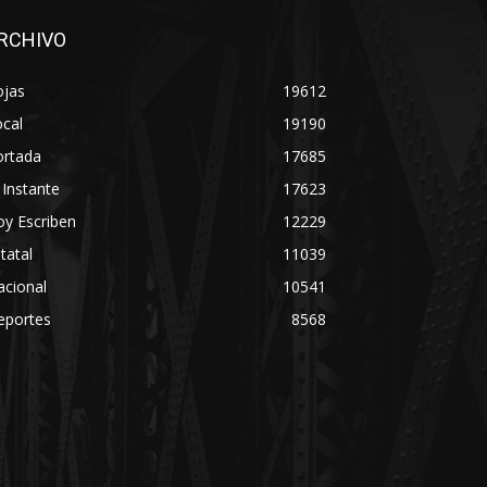
RCHIVO
ojas
19612
cal
19190
ortada
17685
 Instante
17623
y Escriben
12229
tatal
11039
acional
10541
eportes
8568