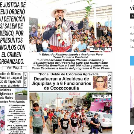
T
v
A
* 
de
he
la.
V