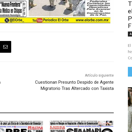
T
e
P
A
El
hi
Co
Artículo siguiente
a
Cuestionan Presunto Despido de Agente
Migratorio Tras Altercado con Taxista