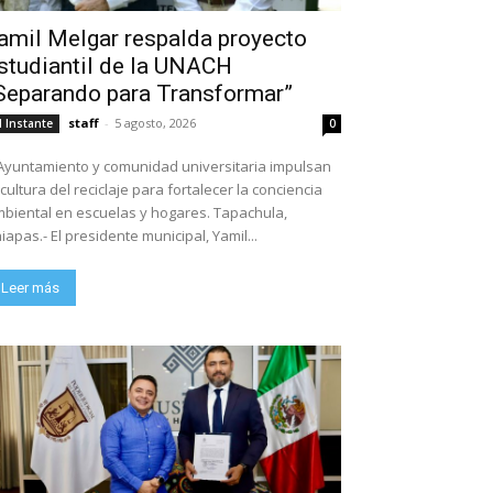
amil Melgar respalda proyecto
studiantil de la UNACH
Separando para Transformar”
staff
-
5 agosto, 2026
l Instante
0
Ayuntamiento y comunidad universitaria impulsan
 cultura del reciclaje para fortalecer la conciencia
biental en escuelas y hogares. Tapachula,
iapas.- El presidente municipal, Yamil...
Leer más