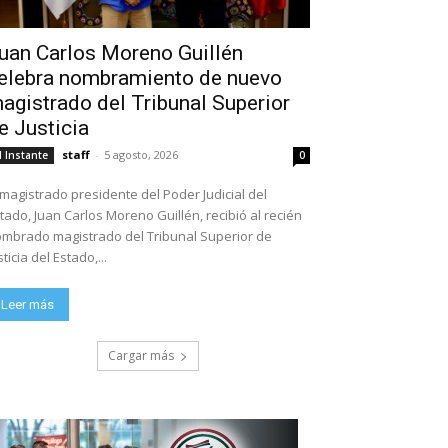
uan Carlos Moreno Guillén
elebra nombramiento de nuevo
agistrado del Tribunal Superior
e Justicia
staff
-
5 agosto, 2026
l Instante
0
 magistrado presidente del Poder Judicial del
tado, Juan Carlos Moreno Guillén, recibió al recién
mbrado magistrado del Tribunal Superior de
sticia del Estado,...
Leer más
Cargar más