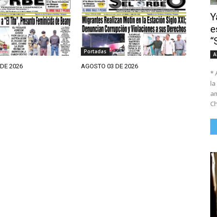
Y
e
“
Portadas
A
DE 2026
AGOSTO 03 DE 2026
* 
la
am
Ch