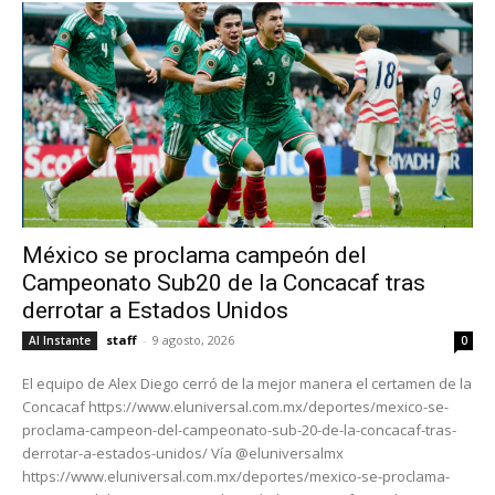
México se proclama campeón del
Campeonato Sub20 de la Concacaf tras
derrotar a Estados Unidos
staff
-
9 agosto, 2026
Al Instante
0
El equipo de Alex Diego cerró de la mejor manera el certamen de la
Concacaf https://www.eluniversal.com.mx/deportes/mexico-se-
proclama-campeon-del-campeonato-sub-20-de-la-concacaf-tras-
derrotar-a-estados-unidos/ Vía @eluniversalmx
https://www.eluniversal.com.mx/deportes/mexico-se-proclama-