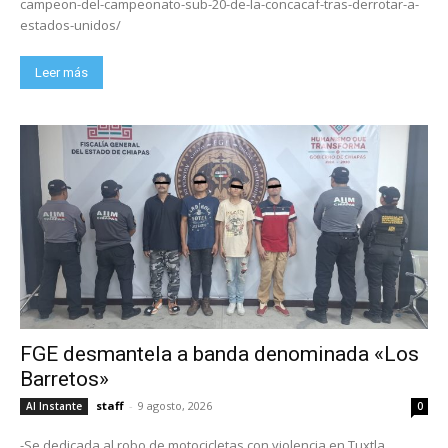
campeon-del-campeonato-sub-20-de-la-concacaf-tras-derrotar-a-
estados-unidos/
Leer más
FGE desmantela a banda denominada «Los
Barretos»
staff
-
9 agosto, 2026
Al Instante
0
-Se dedicada al robo de motocicletas con violencia en Tuxtla