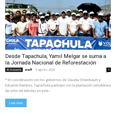
Desde Tapachula, Yamil Melgar se suma a
la Jornada Nacional de Reforestación
staff
-
9 agosto, 2026
Al Instante
0
* En coordinación con los gobiernos de Claudia Sheinbaum y
Eduardo Ramírez, Tapachula participó con la plantación simultánea
de ocho mil árboles en este...
Leer más