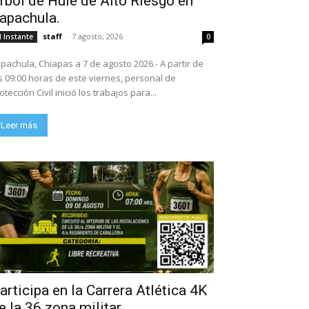
rbol de Hule de Alto Riesgo en
apachula.
staff
-
7 agosto, 2026
l Instante
0
pachula, Chiapas a 7 de agosto 2026.- A partir de
s 09:00 horas de este viernes, personal de
otección Civil inició los trabajos para...
Leer más
articipa en la Carrera Atlética 4K
e la 36 zona militar.