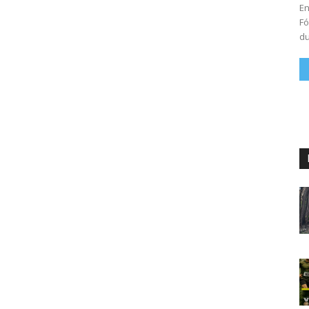
En
Fó
du