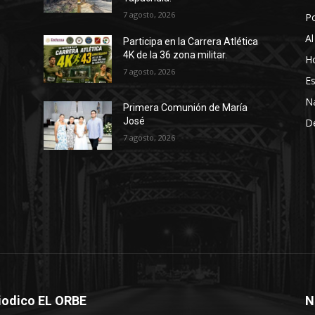
7 agosto, 2026
P
Al
Participa en la Carrera Atlética
4K de la 36 zona militar.
Ho
7 agosto, 2026
Es
N
Primera Comunión de María
José
D
7 agosto, 2026
iodico EL ORBE
N