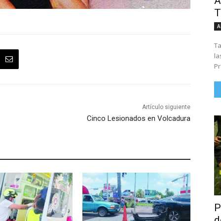
Á
T
A
Ta
la
Pr
Artículo siguiente
Cinco Lesionados en Volcadura
P
d