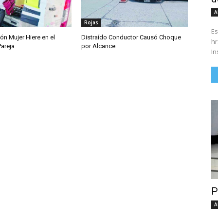
A
Rojas
Es
ón Mujer Hiere en el
Distraído Conductor Causó Choque
hrs. Se parte del 43 anivers
Pareja
por Alcance
In
P
A