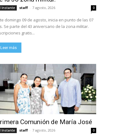
staff
-
7 agosto, 2026
l Instante
0
te domingo 09 de agosto, inicia en punto de las 07
ario de la zona militar.
scripciones gratis...
Leer más
rimera Comunión de María José
staff
-
7 agosto, 2026
l Instante
0