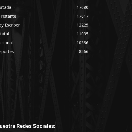
ortada
17680
 Instante
17617
y Escriben
12225
tatal
11035
acional
10536
eportes
8566
uestra Redes Sociales: