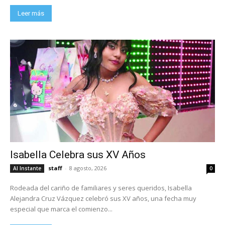
Leer más
Isabella Celebra sus XV Años
staff
-
8 agosto, 2026
Al Instante
0
Rodeada del cariño de familiares y seres queridos, Isabella
Alejandra Cruz Vázquez celebró sus XV años, una fecha muy
especial que marca el comienzo...