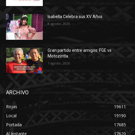
Isabella Celebra sus XV Años
8 agosto, 2026
Gran partido entre amigos: FGE vs
Motozintla.
7 agosto, 2026
ARCHIVO
Rojas
19611
Local
19190
Portada
17685
Al Instante
17620