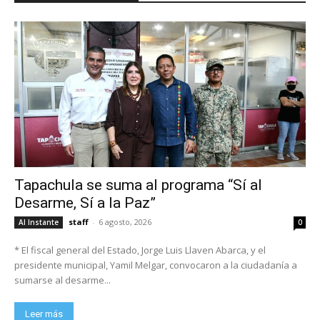
Tapachula se suma al programa “Sí al
Desarme, Sí a la Paz”
staff
-
6 agosto, 2026
Al Instante
0
* El fiscal general del Estado, Jorge Luis Llaven Abarca, y el
presidente municipal, Yamil Melgar, convocaron a la ciudadanía a
sumarse al desarme...
Leer más