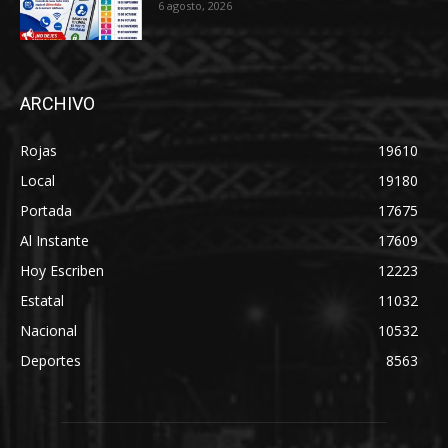
6 agosto, 2026
ARCHIVO
Rojas
19610
Local
19180
Portada
17675
Al Instante
17609
Hoy Escriben
12223
Estatal
11032
Nacional
10532
Deportes
8563