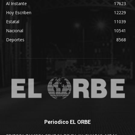
Al Instante
17623
Hoy Escriben
12229
Estatal
11039
Nacional
10541
Deportes
8568
Periodico EL ORBE