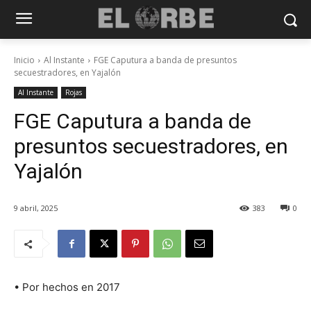
Inicio
Al Instante
FGE Caputura a banda de presuntos
secuestradores, en Yajalón
Al Instante
Rojas
FGE Caputura a banda de
presuntos secuestradores, en
Yajalón
9 abril, 2025
383
0
• Por hechos en 2017