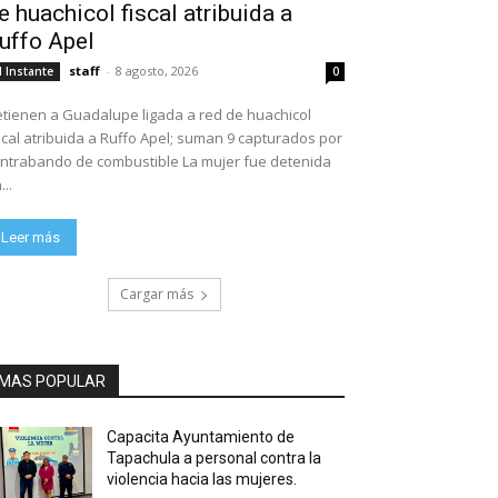
e huachicol fiscal atribuida a
uffo Apel
staff
-
8 agosto, 2026
l Instante
0
tienen a Guadalupe ligada a red de huachicol
scal atribuida a Ruffo Apel; suman 9 capturados por
ntrabando de combustible La mujer fue detenida
...
Leer más
Cargar más
MAS POPULAR
Capacita Ayuntamiento de
Tapachula a personal contra la
violencia hacia las mujeres.