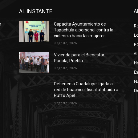
AL INSTANTE
A
n
Capacita Ayuntamiento de
R
Tapachula a personal contra la
Lo
violencia hacia las mujeres.
8 agosto, 2026
P
Al
Vivienda para el Bienestar.
Puebla, Puebla
Ho
8 agosto, 2026
Es
N
Detienen a Guadalupe ligada a
red de huachicol fiscal atribuida a
D
Ruffo Apel
8 agosto, 2026