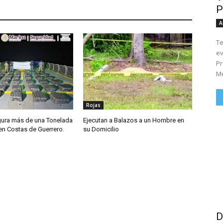
P
A
Te
ev
Pr
Me
Rojas
ura más de una Tonelada
Ejecutan a Balazos a un Hombre en
en Costas de Guerrero.
su Domicilio
D