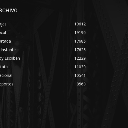
RCHIVO
ojas
19612
cal
19190
ortada
17685
 Instante
17623
y Escriben
12229
tatal
11039
acional
10541
eportes
8568