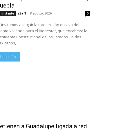
uebla
staff
-
8 agosto, 2026
l Instante
0
 invitamos a seguir la transmisión en vivo del
ento Vivienda para el Bienestar, que encabeza la
esidenta Constitucional de los Estados Unidos
xicanos,...
Leer más
etienen a Guadalupe ligada a red