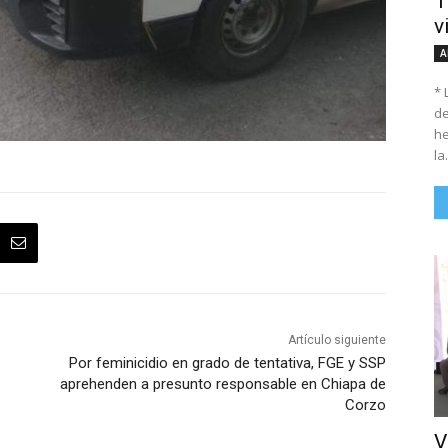
T
v
A
* 
de
he
la.
Artículo siguiente
Por feminicidio en grado de tentativa, FGE y SSP
aprehenden a presunto responsable en Chiapa de
Corzo
V