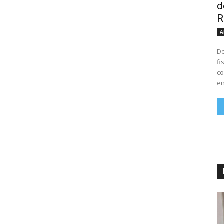
d
R
A
De
fi
co
en