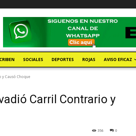
CRIBEN
SOCIALES
DEPORTES
ROJAS
AVISO EFICAZ
io y Causó Choque
adió Carril Contrario y
356
0