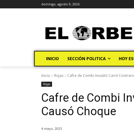
domingo, agosto 9, 2026
INICIO
SECCIÓN POLITICA
HOY ES
Inicio
Rojas
Cafre de Combi Invadió Carril Contrar
Rojas
Cafre de Combi Inv
Causó Choque
4 mayo, 2025