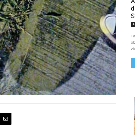
A
d
S
A
Ta
ob
vi