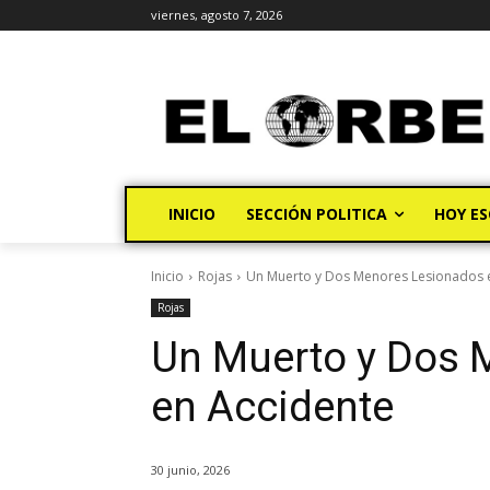
viernes, agosto 7, 2026
INICIO
SECCIÓN POLITICA
HOY ES
Inicio
Rojas
Un Muerto y Dos Menores Lesionados 
Rojas
Un Muerto y Dos 
en Accidente
30 junio, 2026