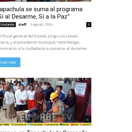
apachula se suma al programa
Sí al Desarme, Sí a la Paz”
staff
-
6 agosto, 2026
l Instante
0
El fiscal general del Estado, Jorge Luis Llaven
arca, y el presidente municipal, Yamil Melgar,
nvocaron a la ciudadanía a sumarse al desarme...
Leer más