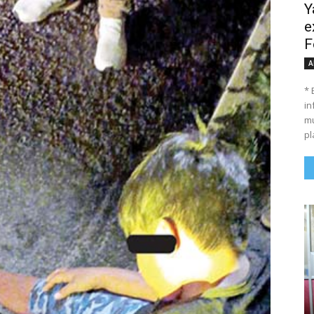
Y
e
F
A
* 
in
mu
pl