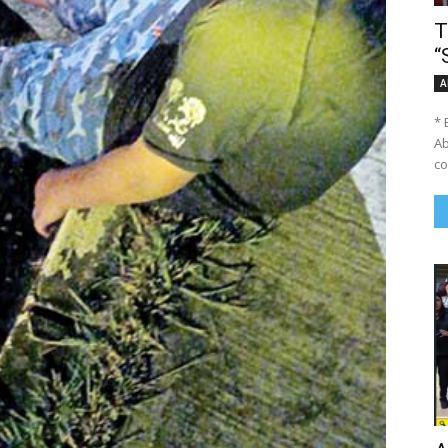
T
“
A
* 
Ab
co