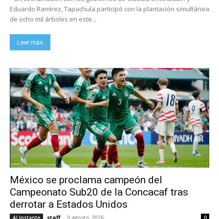
Eduardo Ramírez, Tapachula participó con la plantación simultánea
de ocho mil árboles en este...
Leer más
México se proclama campeón del
Campeonato Sub20 de la Concacaf tras
derrotar a Estados Unidos
staff
-
9 agosto, 2026
Al Instante
0