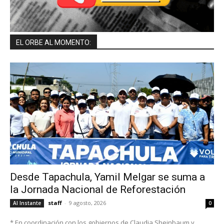
EL ORBE AL MOMENTO:
Desde Tapachula, Yamil Melgar se suma a
la Jornada Nacional de Reforestación
staff
-
9 agosto, 2026
Al Instante
0
* En coordinación con los gobiernos de Claudia Sheinbaum y