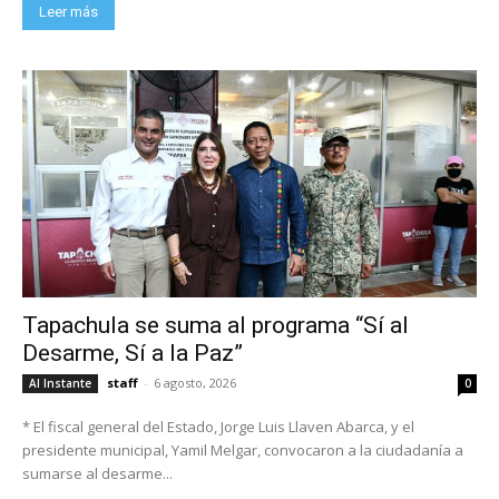
Leer más
Tapachula se suma al programa “Sí al
Desarme, Sí a la Paz”
staff
-
6 agosto, 2026
Al Instante
0
* El fiscal general del Estado, Jorge Luis Llaven Abarca, y el
presidente municipal, Yamil Melgar, convocaron a la ciudadanía a
sumarse al desarme...