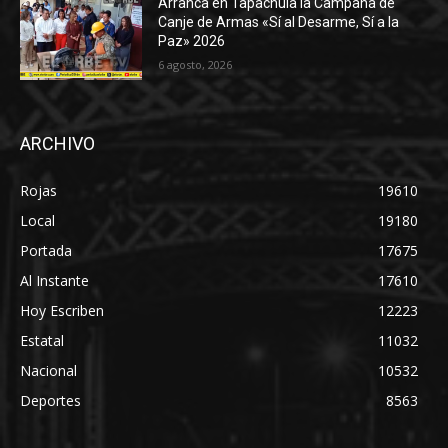
Arranca en Tapachula la Campaña de
Canje de Armas «Sí al Desarme, Sí a la
Paz» 2026
6 agosto, 2026
ARCHIVO
Rojas
19610
Local
19180
Portada
17675
Al Instante
17610
Hoy Escriben
12223
Estatal
11032
Nacional
10532
Deportes
8563