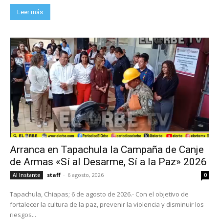
Leer más
Arranca en Tapachula la Campaña de Canje
de Armas «Sí al Desarme, Sí a la Paz» 2026
staff
-
6 agosto, 2026
Al Instante
0
Tapachula, Chiapas; 6 de agosto de 2026.- Con el objetivo de
fortalecer la cultura de la paz, prevenir la violencia y disminuir los
riesgos...