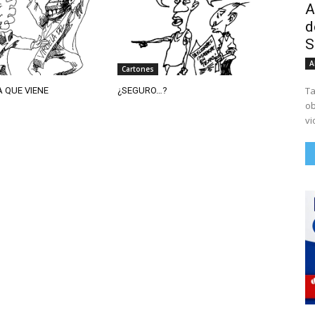
A
d
S
A
Cartones
Ta
A QUE VIENE
¿SEGURO…?
ob
vi