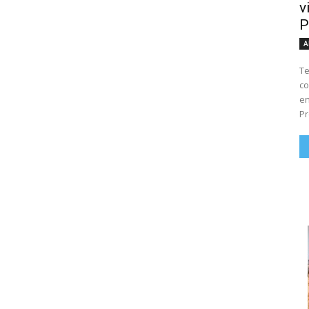
v
P
A
Te
co
en
Pr