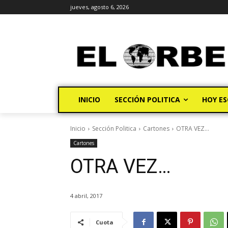
jueves, agosto 6, 2026
INICIO
SECCIÓN POLITICA
HOY ES
Inicio
Sección Politica
Cartones
OTRA VEZ...
Cartones
OTRA VEZ…
4 abril, 2017
Cuota