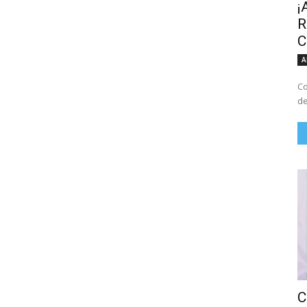
¡
R
C
A
Co
de
C