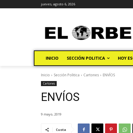
jueves, agosto 6, 2026
INICIO
SECCIÓN POLITICA
HOY ES
Inicio
Sección Politica
Cartones
ENVÍOS
Cartones
ENVÍOS
9 mayo, 2019
Cuota