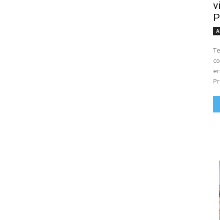
v
P
A
Te
co
en
Pr