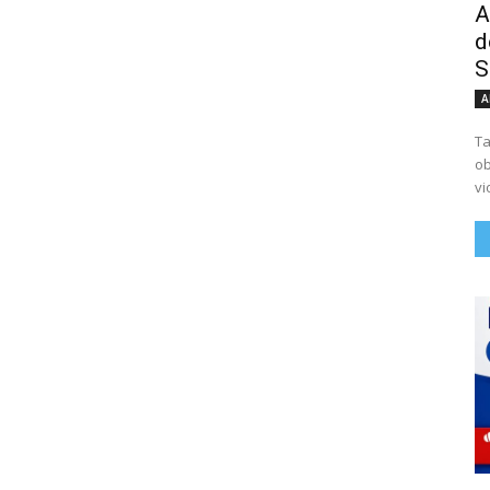
A
d
S
A
Ta
ob
vi