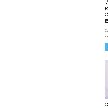
¡
R
C
A
Co
de
C