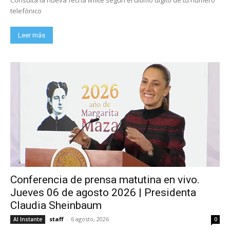
Consulta la nueva fecha límite según el último dígito de tu número
telefónico
Leer más
Conferencia de prensa matutina en vivo.
Jueves 06 de agosto 2026 | Presidenta
Claudia Sheinbaum
staff
-
6 agosto, 2026
Al Instante
0