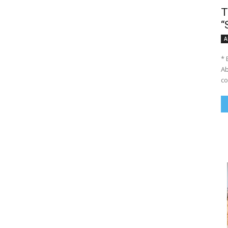
T
“
A
* 
Ab
co