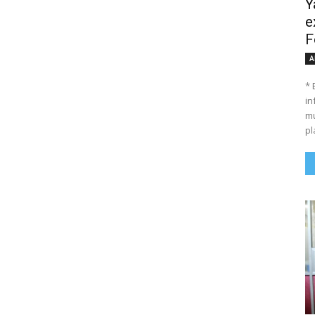
Y
e
F
A
* 
in
mu
pl