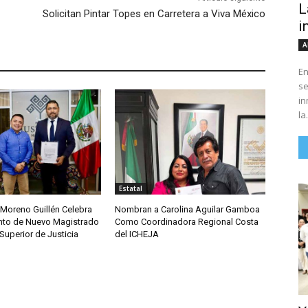
L
Solicitan Pintar Topes en Carretera a Viva México
i
A
En
se
in
la.
Estatal
 Moreno Guillén Celebra
Nombran a Carolina Aguilar Gamboa
to de Nuevo Magistrado
Como Coordinadora Regional Costa
 Superior de Justicia
del ICHEJA