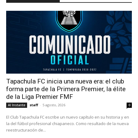
Tapachula FC inicia una nueva era: el club
forma parte de la Primera Premier, la élite
de la Liga Premier FMF
staff
-
5 agosto, 2026
Al Instante
0
El Club Tapachula FC escribe un nuevo capítulo en su historia y en
la del fútbol profesional chiapaneco. Como resultado de la nueva
reestructuración de...