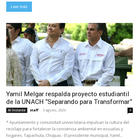
Leer más
Yamil Melgar respalda proyecto estudiantil
de la UNACH “Separando para Transformar”
staff
-
5 agosto, 2026
Al Instante
0
* Ayuntamiento y comunidad universitaria impulsan la cultura del
reciclaje para fortalecer la conciencia ambiental en escuelas y
hogares. Tapachula, Chiapas.- El presidente municipal, Yamil...