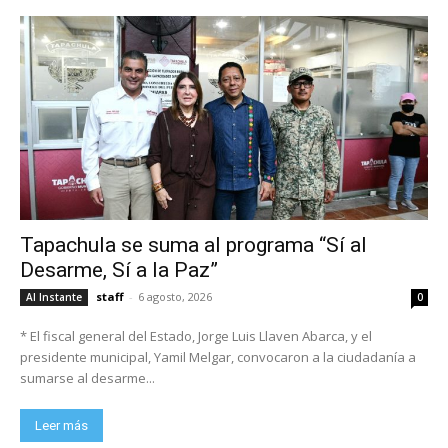
Tapachula se suma al programa “Sí al
Desarme, Sí a la Paz”
staff
-
6 agosto, 2026
Al Instante
0
* El fiscal general del Estado, Jorge Luis Llaven Abarca, y el
presidente municipal, Yamil Melgar, convocaron a la ciudadanía a
sumarse al desarme...
Leer más