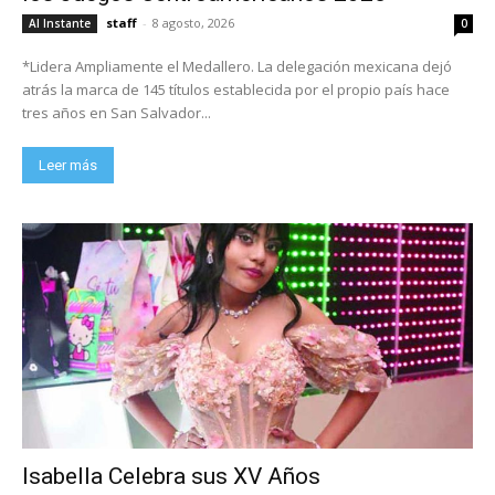
staff
-
8 agosto, 2026
Al Instante
0
*Lidera Ampliamente el Medallero. La delegación mexicana dejó
atrás la marca de 145 títulos establecida por el propio país hace
tres años en San Salvador...
Leer más
Isabella Celebra sus XV Años