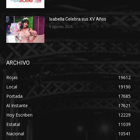
Isabella Celebra sus XV Años
8 agosto, 2026
ARCHIVO
Rojas
19612
Local
19190
Portada
17685
Al Instante
17621
Hoy Escriben
12229
Estatal
11039
Nacional
10541