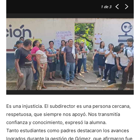
1
de 3
P
Es una injusticia. El subdirector es una persona cercana,
respetuosa, que siempre nos apoyó. Nos transmitía
confianza y conocimiento, expresó la alumna.
Tanto estudiantes como padres destacaron los avances
logrados durante la gestión de Gómez, que afirmaron fue