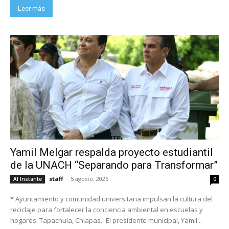
Leer más
Yamil Melgar respalda proyecto estudiantil
de la UNACH “Separando para Transformar”
staff
-
5 agosto, 2026
Al Instante
0
* Ayuntamiento y comunidad universitaria impulsan la cultura del
reciclaje para fortalecer la conciencia ambiental en escuelas y
hogares. Tapachula, Chiapas.- El presidente municipal, Yamil...