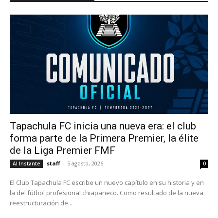
Tapachula FC inicia una nueva era: el club
forma parte de la Primera Premier, la élite
de la Liga Premier FMF
staff
-
5 agosto, 2026
Al Instante
0
El Club Tapachula FC escribe un nuevo capítulo en su historia y en
la del fútbol profesional chiapaneco. Como resultado de la nueva
reestructuración de...