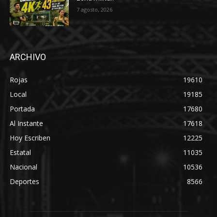
7 agosto, 2026
ARCHIVO
Rojas
19610
Local
19185
Portada
17680
Al Instante
17618
Hoy Escriben
12225
Estatal
11035
Nacional
10536
Deportes
8566