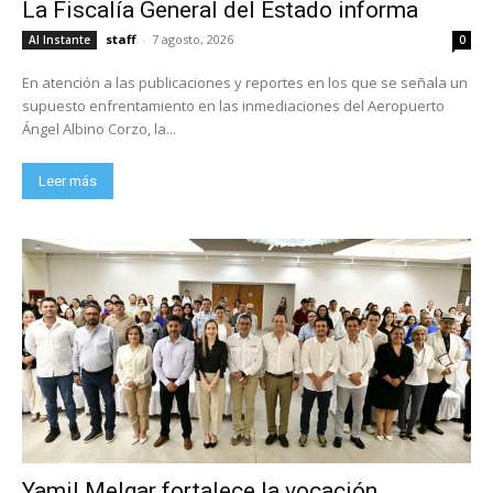
La Fiscalía General del Estado informa
staff
-
7 agosto, 2026
Al Instante
0
En atención a las publicaciones y reportes en los que se señala un
supuesto enfrentamiento en las inmediaciones del Aeropuerto
Ángel Albino Corzo, la...
Leer más
Yamil Melgar fortalece la vocación