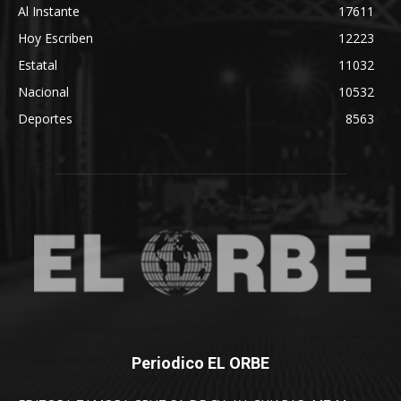
Al Instante
17611
Hoy Escriben
12223
Estatal
11032
Nacional
10532
Deportes
8563
Periodico EL ORBE