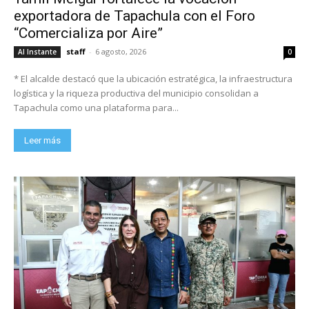
exportadora de Tapachula con el Foro
“Comercializa por Aire”
staff
-
6 agosto, 2026
Al Instante
0
* El alcalde destacó que la ubicación estratégica, la infraestructura
logística y la riqueza productiva del municipio consolidan a
Tapachula como una plataforma para...
Leer más