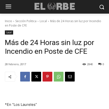
Inicio
Sección Politica
Local
Más de 24 Horas sin luz por Incendio
en Poste de CFE
Local
Más de 24 Horas sin luz por
Incendio en Poste de CFE
28 febrero, 2017
2840
0
*En “Los Laureles”