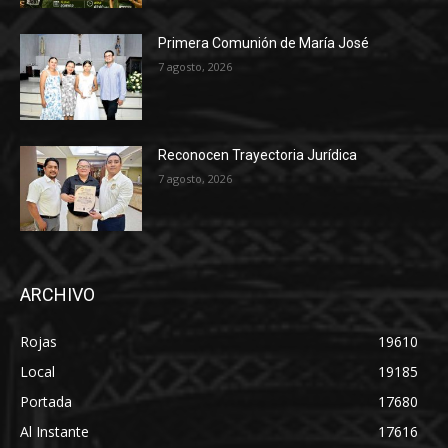
Primera Comunión de María José
7 agosto, 2026
Reconocen Trayectoria Jurídica
7 agosto, 2026
ARCHIVO
Rojas
19610
Local
19185
Portada
17680
Al Instante
17616