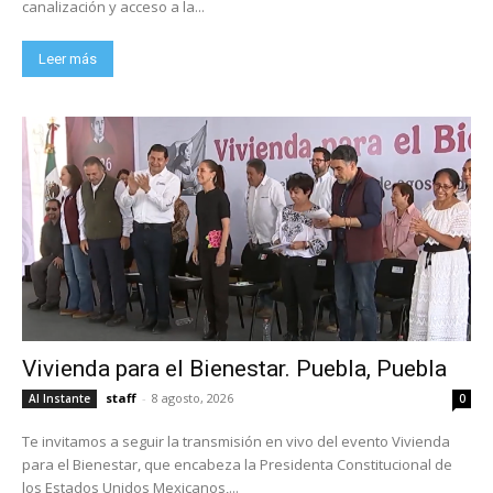
canalización y acceso a la...
Leer más
Vivienda para el Bienestar. Puebla, Puebla
staff
-
8 agosto, 2026
Al Instante
0
Te invitamos a seguir la transmisión en vivo del evento Vivienda
para el Bienestar, que encabeza la Presidenta Constitucional de
los Estados Unidos Mexicanos,...