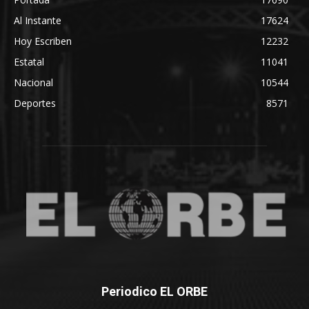
Al Instante
17624
Hoy Escriben
12232
Estatal
11041
Nacional
10544
Deportes
8571
Periodico EL ORBE