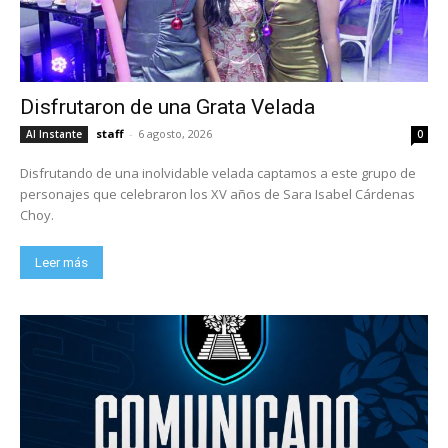
Disfrutaron de una Grata Velada
staff
-
6 agosto, 2026
Al Instante
0
Disfrutando de una inolvidable velada captamos a este grupo de
personajes que celebraron los XV años de Sara Isabel Cárdenas
Choy.
Leer más