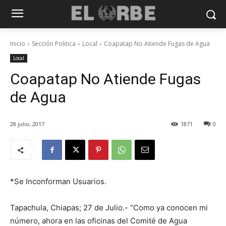
Inicio
Sección Politica
Local
Coapatap No Atiende Fugas de Agua
Local
Coapatap No Atiende Fugas
de Agua
28 julio, 2017
1871
0
*Se Inconforman Usuarios.
Tapachula, Chiapas; 27 de Julio.- “Como ya conocen mi
número, ahora en las oficinas del Comité de Agua