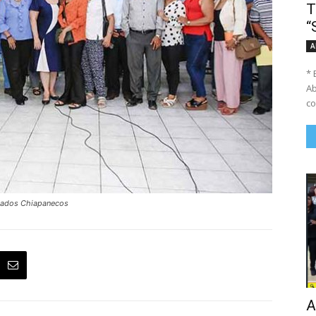
T
“
A
* 
Ab
co
ogados Chiapanecos
A