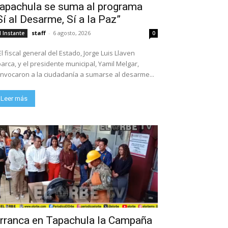
apachula se suma al programa
Sí al Desarme, Sí a la Paz”
staff
-
6 agosto, 2026
l Instante
0
El fiscal general del Estado, Jorge Luis Llaven
arca, y el presidente municipal, Yamil Melgar,
nvocaron a la ciudadanía a sumarse al desarme...
Leer más
rranca en Tapachula la Campaña