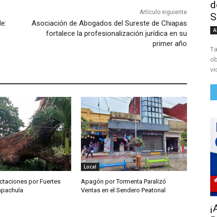
d
Artículo siguiente
S
e:
Asociación de Abogados del Sureste de Chiapas
A
fortalece la profesionalización jurídica en su
primer año
Ta
ob
vi
Local
ctaciones por Fuertes
Apagón por Tormenta Paralizó
Tapachula
Ventas en el Sendero Peatonal
¡