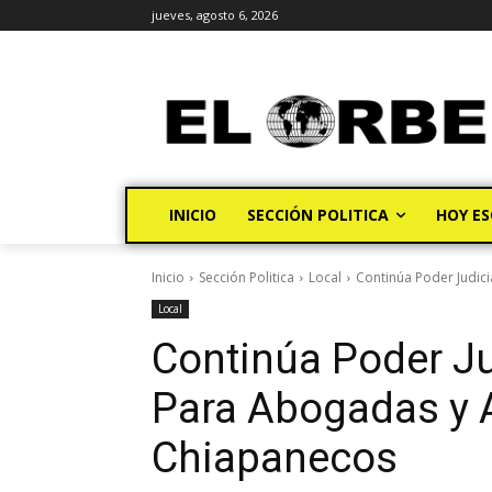
jueves, agosto 6, 2026
INICIO
SECCIÓN POLITICA
HOY ES
Inicio
Sección Politica
Local
Continúa Poder Judic
Local
Continúa Poder Jud
Para Abogadas y
Chiapanecos