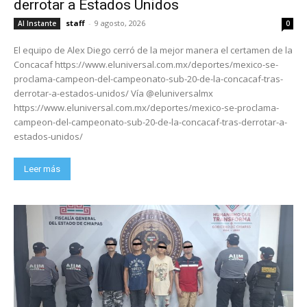
derrotar a Estados Unidos
staff
-
9 agosto, 2026
Al Instante
0
El equipo de Alex Diego cerró de la mejor manera el certamen de la
Concacaf https://www.eluniversal.com.mx/deportes/mexico-se-
proclama-campeon-del-campeonato-sub-20-de-la-concacaf-tras-
derrotar-a-estados-unidos/ Vía @eluniversalmx
https://www.eluniversal.com.mx/deportes/mexico-se-proclama-
campeon-del-campeonato-sub-20-de-la-concacaf-tras-derrotar-a-
estados-unidos/
Leer más