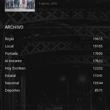
9 agosto, 2026
ARCHIVO
Rojas
19615
Local
19195
Portada
17690
Al Instante
17632
Hoy Escriben
12232
Estatal
11041
Nacional
10544
Deportes
8571