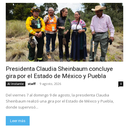
Presidenta Claudia Sheinbaum concluye
gira por el Estado de México y Puebla
staff
-
9 agosto, 2026
Al Instante
0
Del viernes 7 al domingo 9 de agosto, la presidenta Claudia
Sheinbaum realizó una gira por el Estado de México y Puebla,
donde supervisó...
Leer más