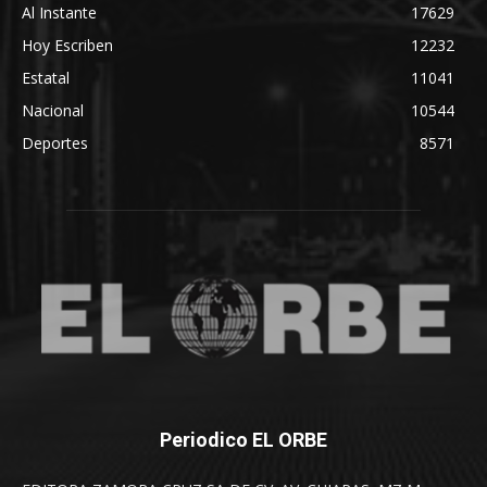
Al Instante
17629
Hoy Escriben
12232
Estatal
11041
Nacional
10544
Deportes
8571
Periodico EL ORBE